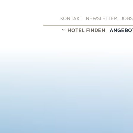
KONTAKT
NEWSLETTER
JOBS
HOTEL FINDEN
ANGEBO
Hotelübersicht
Sunstar Hotel Arosa
Sunstar Hotel Brissago
Sunstar Hotel Grindelwald
Sunstar Hotel Klosters
Sunstar Hotel Lenzerheide
Sunstar Hotel Piemont
Sunstar Hotel Pontresina