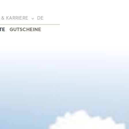
 & KARRIERE
DE
TE
GUTSCHEINE
Deutsch
(DE)
English
(EN)
Français
(FR)