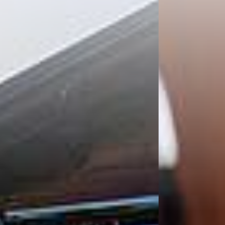
MidWeek
GASTRONOMIE
Chäs Stuba
Early Booker
Bosca Stube
Stay Longer
Sunstar Ski Days - 5 Nights
Sunstar Ski Days - 7 Nights
Early Ski